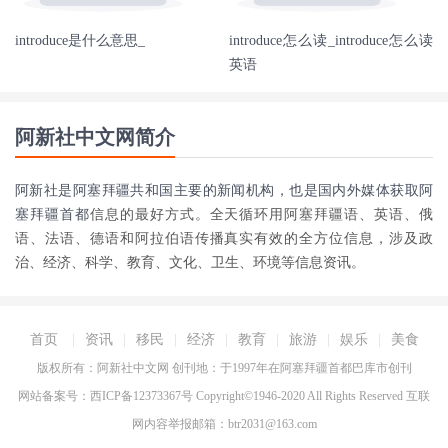
introduce是什么意思_
introduce怎么读_introduce怎么读
英语
阿新社中文网简介
阿新社是阿塞拜疆共和国主要的新闻机构，也是国内外媒体获取
阿
塞拜疆首都
信息的最好方式。全天循环用阿塞拜疆语、英语、俄
语、法语、德语和阿拉伯语传播真实有效的全方位信息，涉及政
治、经济、科学、教育、文化、卫生、环境等信息资讯。
首页
|
资讯
|
移民
|
经济
|
教育
|
旅游
|
娱乐
|
美食
版权所有：阿新社中文网 创刊地：于1997年在
阿塞拜疆首都
巴库市创刊
网站备案号：西ICP备12373367号 Copyright©1946-2020 All Rights Reserved 互联
网内容举报邮箱：btr2031@163.com