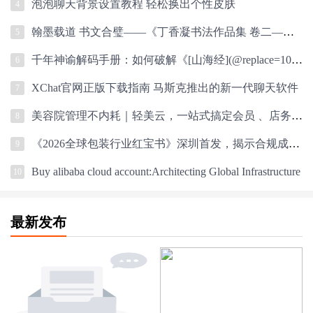
泡泡聊天背景设置教程 轻松换出个性皮肤
4
翰墨载道 书文合璧——《丁香凝书法作品集 卷二——丁香凝书秦岭雪书论》正
5
千年神谕解码手册：如何破解《[山海经](@replace=10001)》的生存密码？
6
XChat官网正版下载指南 马斯克推出的新一代聊天软件
7
美容院管理不内耗｜轻美云，一站式搞定会员 、店务、员工
8
《2026全球包装行业红宝书》深圳首发，揭示合规成竞争新分水岭
9
Buy alibaba cloud account:Architecting Global Infrastructure
10
最新发布