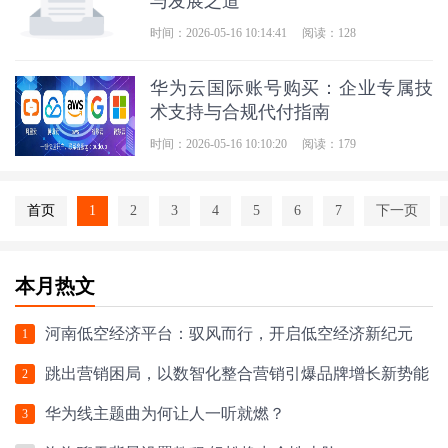
与发展之道
时间：2026-05-16 10:14:41
阅读：128
华为云国际账号购买：企业专属技
术支持与合规代付指南
时间：2026-05-16 10:10:20
阅读：179
首页
1
2
3
4
5
6
7
下一页
本月热文
河南低空经济平台：驭风而行，开启低空经济新纪元
1
跳出营销困局，以数智化整合营销引爆品牌增长新势能
2
华为线主题曲为何让人一听就燃？
3