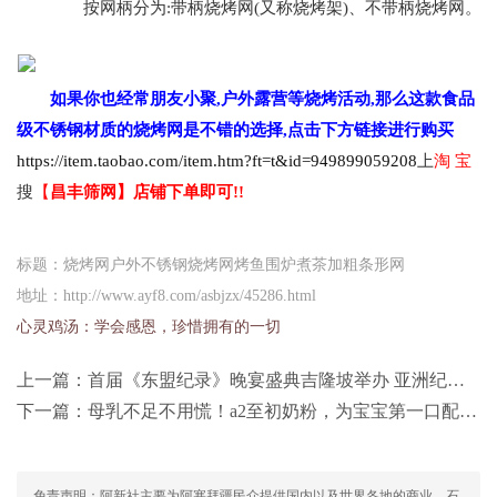
按网柄分为
:带柄烧烤网(又称烧烤架)、不带柄烧烤网。
如果你也经常朋友小聚,户外露营等烧烤活动,那么这款食品
级不锈钢材质的烧烤网是不错的选择,点击下方链接进行购买
https://item.taobao.com/item.htm?ft=t&id=949899059208
上
淘 宝
搜
【
昌丰筛网】店铺下单即可!!
标题：烧烤网户外不锈钢烧烤网烤鱼围炉煮茶加粗条形网
地址：http://www.ayf8.com/asbjzx/45286.html
心灵鸡汤：
学会感恩，珍惜拥有的一切
上一篇：
首届《东盟纪录》晚宴盛典吉隆坡举办 亚洲纪录同步启航
下一篇：
母乳不足不用慌！a2至初奶粉，为宝宝第一口配方奶保驾护航
免责声明：阿新社主要为阿塞拜疆民众提供国内以及世界各地的商业、石