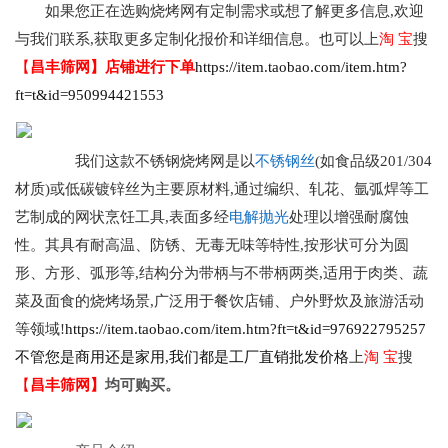
如果您正在选购烧烤网有定制需求或想了解更多信息,欢迎
与我们联系,获取更多定制化报价和详细信息。也可以上
淘 宝
搜
【
昌丰筛网】店铺进行下单
https://item.taobao.com/item.htm?
ft=t&id=950994421553
我们这款不锈钢烧烤网是以
不锈钢丝
(如食品级
201/304
材质)或低碳镀锌丝为主要原材料,通过编织、轧花、氩弧焊等工
艺制成的网状烹饪工具,表面多经
电解抛光
处理以增强耐腐蚀
性。其具有耐高温、防锈、无毒无味等特性,按形状可分为圆
形、方形、弧形等,结构分为带柄与不带柄两类,适用于肉类、蔬
菜及面食的烧烤场景,
广泛用于餐饮店铺、户外野炊及旅游活动
等领域!
https://item.taobao.com/item.htm?ft=t&id=976922795257
不管您是商用还是家用,我们都是工厂直销批发价格
上
淘 宝
搜
【
昌丰筛网】
均可购买。