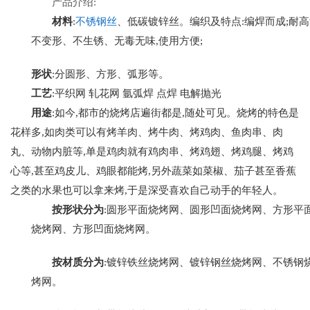
产品介绍
:
材料
:
不锈钢丝
、低碳镀锌丝。编织及特点:编焊而成;耐
不变形、不生锈、无毒无味,使用方便;
形状
:分圆形、方形、弧形等。
工艺
:平织网 轧花网 氩弧焊 点焊 电解抛光
用途
:如今,都市的烧烤店遍街都是,随处可见。烧烤的特色是
花样多,如肉类可以有烤羊肉、烤牛肉、烤鸡肉、鱼肉串、肉
丸、动物内脏等,单是鸡肉就有鸡肉串、烤鸡翅、烤鸡腿、烤鸡
心等,甚至鸡皮儿、鸡眼都能烤,另外蔬菜如菜椒、茄子甚至香蕉
之类的水果也可以拿来烤,于是深受喜欢自己动手的年轻人。
按形状分为
:圆形平面烧烤网、圆形凹面烧烤网、方形平
烧烤网、方形凹面烧烤网。
按材质分为
:镀锌铁丝烧烤网、镀锌钢丝烧烤网、不锈钢
烤网。